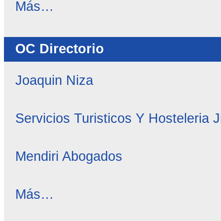
OC
Más…
Noticias
-
OC Directorio
Joaquin Niza
Servicios Turisticos Y Hosteleria 
Mendiri Abogados
OC
Más…
Directorio
-