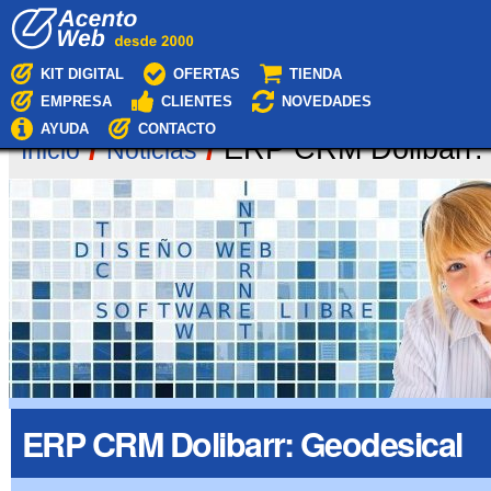
Cambiar
Navegación
a
contenido.
|
KIT DIGITAL
OFERTAS
TIENDA
Saltar
EMPRESA
CLIENTES
NOVEDADES
a
navegación
AYUDA
CONTACTO
/
/
ERP CRM Dolibarr:
Inicio
Noticias
ERP CRM Dolibarr: Geodesical