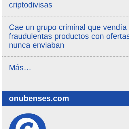
criptodivisas
Cae un grupo criminal que vendía
fraudulentas productos con ofertas
nunca enviaban
Reseñas
Más…
destacadas
-
onubenses.com