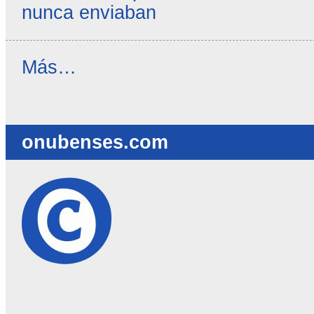
nunca enviaban
Reseñas
Más…
destacadas
-
onubenses.com