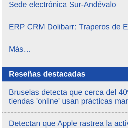
Sede electrónica Sur-Andévalo
ERP CRM Dolibarr: Traperos de 
Noticias
Más…
propias
-
Reseñas destacadas
Bruselas detecta que cerca del 4
tiendas 'online' usan prácticas ma
Detectan que Apple rastrea la acti