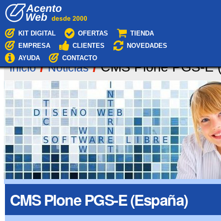
Cambiar
Navegación
a
contenido.
|
KIT DIGITAL
OFERTAS
TIENDA
Saltar
EMPRESA
CLIENTES
NOVEDADES
a
navegación
AYUDA
CONTACTO
/
/
CMS Plone PGS-E 
Inicio
Noticias
CMS Plone PGS-E (España)