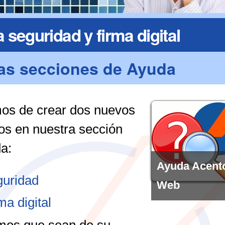
 seguridad y firma digital
as secciones de Ayuda
s de crear dos nuevos
os en nuestra sección
a:
Ayuda Acent
uridad
Web
ma digital
os que sean de su