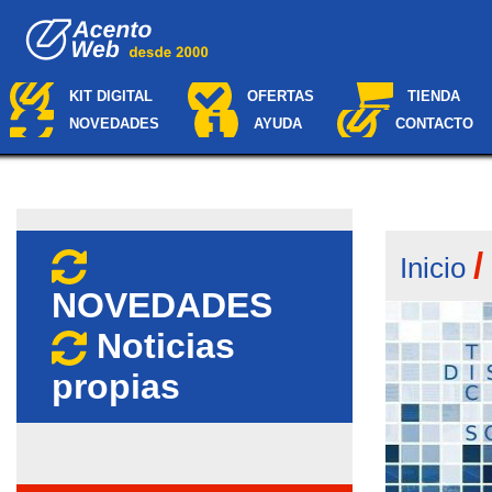
Cambiar
Navegación
a
contenido.
|
Saltar
KIT DIGITAL
OFERTAS
TIENDA
a
NOVEDADES
AYUDA
CONTACTO
navegación
Inicio
NOVEDADES
Noticias
propias