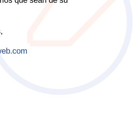
,
web.com