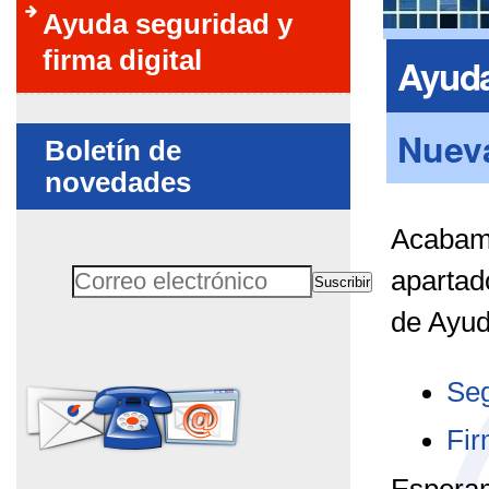
Ayuda seguridad y
firma digital
Ayuda
Nuev
Boletín de
novedades
Acabamo
apartad
Suscribir
Correo electrónico
de Ayud
No rellenar este campo
Seg
Fir
Esperam