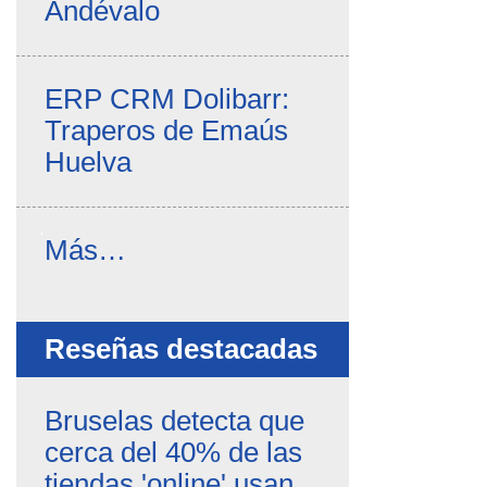
Andévalo
ERP CRM Dolibarr:
Traperos de Emaús
Huelva
Noticias
Más…
propias
-
Reseñas destacadas
Bruselas detecta que
cerca del 40% de las
tiendas 'online' usan