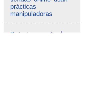
prácticas
manipuladoras
Detectan que Apple
rastrea la actividad de
los usuarios aunque
hayan desactivado la
recopilación de datos
FACUA denuncia una
web que simula ser
oficial y cobra 15
euros por tramitar la