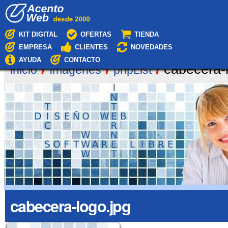
Cambiar
Navegación
a
contenido.
|
KIT DIGITAL
OFERTAS
TIENDA
Saltar
EMPRESA
CLIENTES
NOVEDADES
a
navegación
AYUDA
CONTACTO
/
/
/
cabecera-
Inicio
Imágenes
phpList
cabecera-logo.jpg