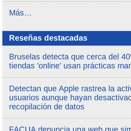
Noticias
Más…
propias
-
Reseñas destacadas
Bruselas detecta que cerca del 4
tiendas 'online' usan prácticas ma
Detectan que Apple rastrea la acti
usuarios aunque hayan desactivad
recopilación de datos
FACUA denuncia una web que simul