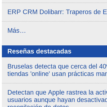
ERP CRM Dolibarr: Traperos de 
Noticias
Más…
propias
-
Reseñas destacadas
Bruselas detecta que cerca del 4
tiendas 'online' usan prácticas ma
Detectan que Apple rastrea la acti
usuarios aunque hayan desactivad