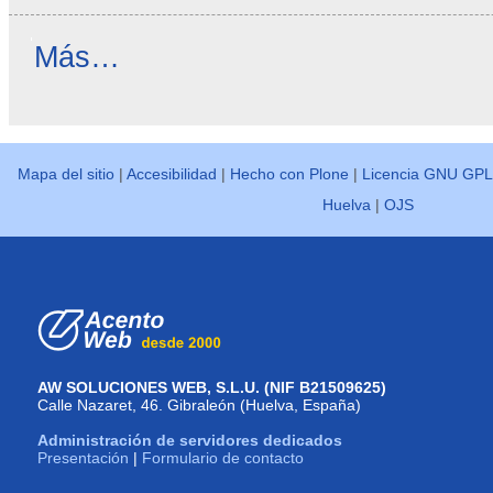
Reseñas
Más…
destacadas
-
Mapa del sitio
|
Accesibilidad
|
Hecho con Plone
|
Licencia GNU GPL
Huelva
|
OJS
AW SOLUCIONES WEB, S.L.U. (NIF B21509625)
Calle Nazaret, 46. Gibraleón (Huelva, España)
Administración de servidores dedicados
Presentación
|
Formulario de contacto