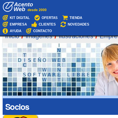
Cambiar
Navegación
a
contenido.
|
KIT DIGITAL
OFERTAS
TIENDA
Saltar
EMPRESA
CLIENTES
NOVEDADES
a
navegación
AYUDA
CONTACTO
/
/
/
Inicio
Imágenes
Ilustraciones
Empre
Socios