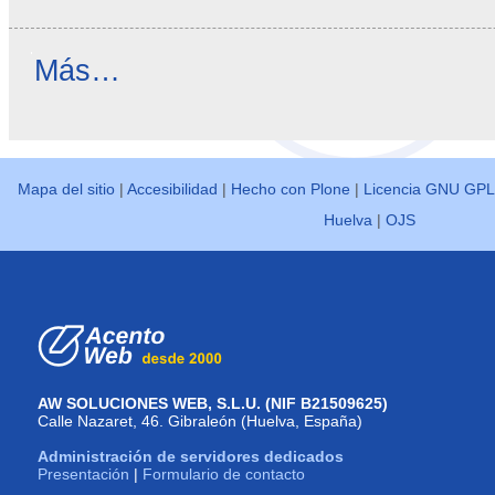
Reseñas
Más…
destacadas
-
Mapa del sitio
|
Accesibilidad
|
Hecho con Plone
|
Licencia GNU GPL
Huelva
|
OJS
AW SOLUCIONES WEB, S.L.U. (NIF B21509625)
Calle Nazaret, 46. Gibraleón (Huelva, España)
Administración de servidores dedicados
Presentación
|
Formulario de contacto