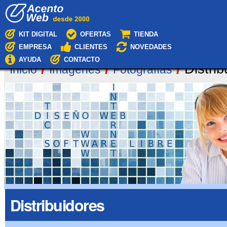
Cambiar
Navegación
a
contenido.
|
KIT DIGITAL
OFERTAS
TIENDA
Saltar
EMPRESA
CLIENTES
NOVEDADES
a
navegación
AYUDA
CONTACTO
/
/
/
Distrib
Inicio
Imágenes
Fotografías
Distribuidores