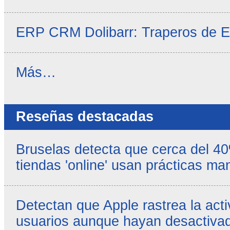
ERP CRM Dolibarr: Traperos de 
Noticias
Más…
propias
-
Reseñas destacadas
Bruselas detecta que cerca del 4
tiendas 'online' usan prácticas ma
Detectan que Apple rastrea la acti
usuarios aunque hayan desactivad