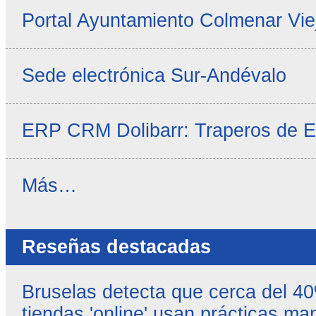
Portal Ayuntamiento Colmenar Vie
Sede electrónica Sur-Andévalo
ERP CRM Dolibarr: Traperos de 
Noticias
Más…
propias
-
Reseñas destacadas
Bruselas detecta que cerca del 4
tiendas 'online' usan prácticas ma