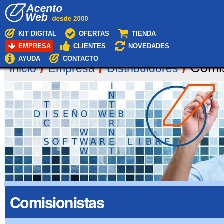
Cambiar
Navegación
a
contenido.
|
KIT DIGITAL
OFERTAS
TIENDA
Saltar
EMPRESA
CLIENTES
NOVEDADES
a
navegación
AYUDA
CONTACTO
/
/
/
Comis
Inicio
Empresa
Distribuidores
Comisionistas