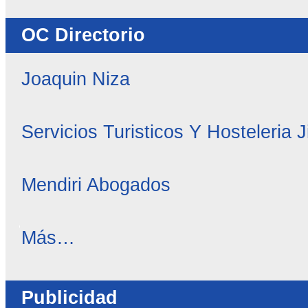
-
OC Directorio
Joaquin Niza
Servicios Turisticos Y Hosteleria 
Mendiri Abogados
OC
Más…
Directorio
-
Publicidad