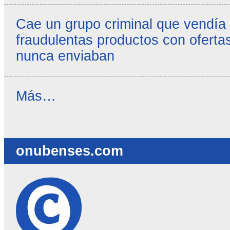
Cae un grupo criminal que vendía
fraudulentas productos con ofertas
nunca enviaban
Reseñas
Más…
destacadas
-
onubenses.com