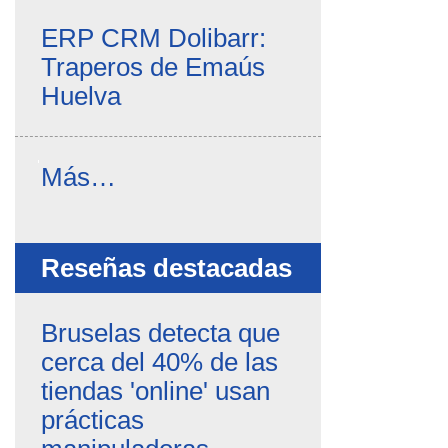
ERP CRM Dolibarr:
Traperos de Emaús
Huelva
Noticias
Más…
propias
-
Reseñas destacadas
Bruselas detecta que
cerca del 40% de las
tiendas 'online' usan
prácticas