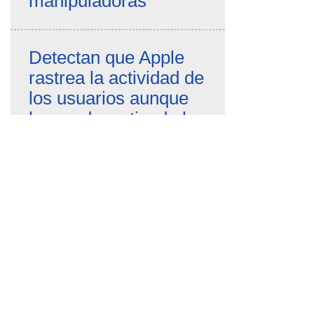
manipuladoras
Detectan que Apple
rastrea la actividad de
los usuarios aunque
hayan desactivado la
recopilación de datos
FACUA denuncia una
web que simula ser
oficial y cobra 15
euros por tramitar la
Tarjeta Sanitaria
Europea