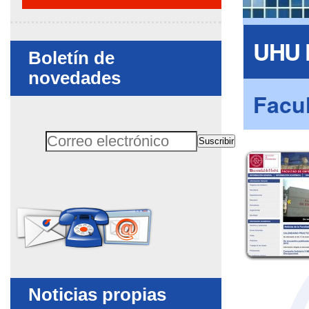
UHU F
Boletín de
novedades
Facul
Suscribir
Correo electrónico
Client
No rellenar este campo
Noticias propias