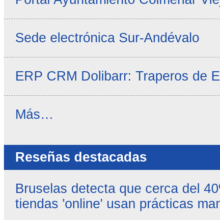
Sede electrónica Sur-Andévalo
ERP CRM Dolibarr: Traperos de 
Noticias
Más…
propias
-
Reseñas destacadas
Bruselas detecta que cerca del 4
tiendas 'online' usan prácticas ma