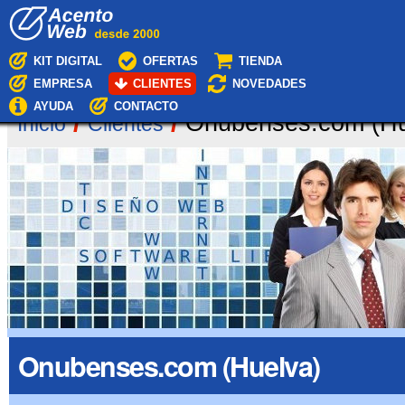
Cambiar
Navegación
a
contenido.
|
KIT DIGITAL
OFERTAS
TIENDA
Saltar
EMPRESA
CLIENTES
NOVEDADES
a
navegación
AYUDA
CONTACTO
/
/
Onubenses.com (Hu
Inicio
Clientes
Onubenses.com (Huelva)