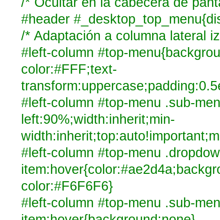
/* Ocultar en la cabecera de pant
#header #_desktop_top_menu{dis
/* Adaptación a columna lateral iz
#left-column #top-menu{backgro
color:#FFF;text-
transform:uppercase;padding:0.
#left-column #top-menu .sub-men
left:90%;width:inherit;min-
width:inherit;top:auto!important;
#left-column #top-menu .dropdow
item:hover{color:#ae2d4a;backgr
color:#F6F6F6}
#left-column #top-menu .sub-me
item:hover{background:none}