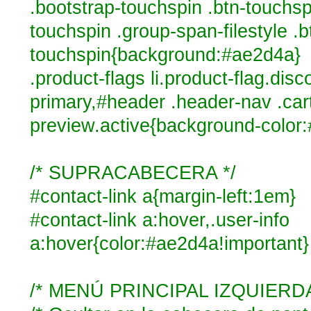
.bootstrap-touchspin .btn-touchsp
touchspin .group-span-filestyle .b
touchspin{background:#ae2d4a}
.product-flags li.product-flag.disc
primary,#header .header-nav .car
preview.active{background-color
/* SUPRACABECERA */
#contact-link a{margin-left:1em}
#contact-link a:hover,.user-info
a:hover{color:#ae2d4a!important}
/* MENÚ PRINCIPAL IZQUIERDA