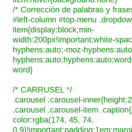
/* Corrección de palabras y frases
#left-column #top-menu .dropdow
item{display:block;min-
width:200px!important;white-spac
hyphens:auto;-moz-hyphens:auto
hyphens:auto;hyphens:auto;word
word}
/* CARRUSEL */
.carousel .carousel-inner{height:
.carousel .carousel-item .captio
color:rgba(174, 45, 74,
0.9)!important;padding:1em;margi