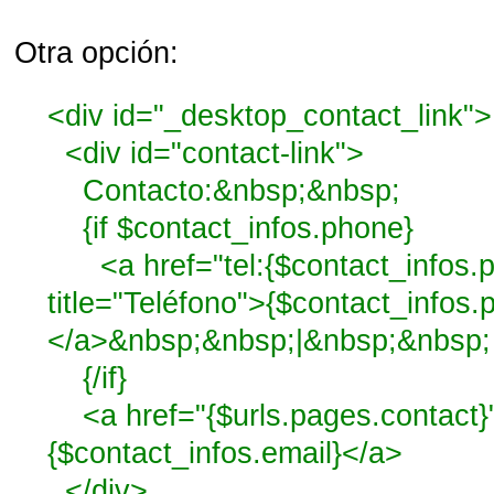
Otra opción:
<div id="_desktop_contact_link">
<div id="contact-link">
Contacto:&nbsp;&nbsp;
{if $contact_infos.phone}
<a href="tel:{$contact_infos.p
title="Teléfono">{$contact_infos.
</a>&nbsp;&nbsp;|&nbsp;&nbsp;
{/if}
<a href="{$urls.pages.contact}
{$contact_infos.email}</a>
</div>