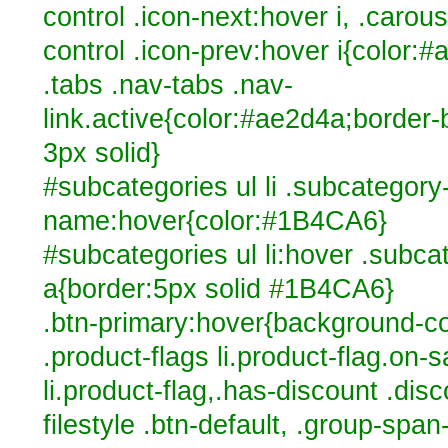
control .icon-next:hover i, .carous
control .icon-prev:hover i{color:
.tabs .nav-tabs .nav-
link.active{color:#ae2d4a;border
3px solid}
#subcategories ul li .subcategory
name:hover{color:#1B4CA6}
#subcategories ul li:hover .subc
a{border:5px solid #1B4CA6}
.btn-primary:hover{background-c
.product-flags li.product-flag.on-s
li.product-flag,.has-discount .dis
filestyle .btn-default, .group-span-