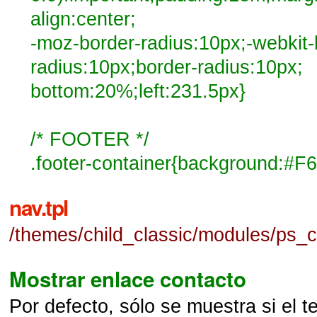
align:center;
-moz-border-radius:10px;-webkit-
radius:10px;border-radius:10px;
bottom:20%;left:231.5px}
/* FOOTER */
.footer-container{background:#F
nav.tpl
/themes/child_classic/modules/ps_co
Mostrar enlace contacto
Por defecto, sólo se muestra si el t